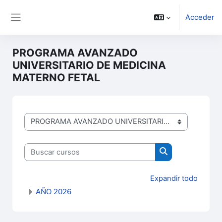
Salta al contenido principal
Acceder
Panel lateral
PROGRAMA AVANZADO
UNIVERSITARIO DE MEDICINA
MATERNO FETAL
DIPLOMADOS
Buscar cursos
Buscar cursos
Expandir todo
AÑO 2026