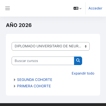
Salta al contenido principal
Acceder
Panel lateral
AÑO 2026
DIPLOMADOS
Buscar cursos
Buscar cursos
Expandir todo
SEGUNDA COHORTE
PRIMERA COHORTE